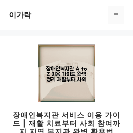
컨
텐
이가락
메
츠
로
뉴
건
너
뛰
기
장애인복지관 서비스 이용 가이
드 | 재활 치료부터 사회 참여까
지 지역 복지관 완벽 활용법