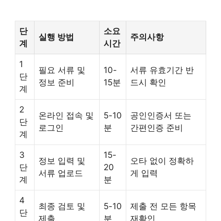
단
소요
실행 방법
주의사항
계
시간
1
필요 서류 및
10-
서류 유효기간 반
단
정보 준비
15분
드시 확인
계
2
온라인 접속 및
5-10
공인인증서 또는
단
로그인
분
간편인증 준비
계
3
15-
정보 입력 및
오타 없이 정확하
단
20
서류 업로드
게 입력
계
분
4
최종 검토 및
5-10
제출 전 모든 항목
단
제출
분
재확인