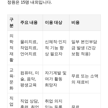
정원은 15명 내외입니다.
구
주요 내용
이용 대상
비용
분
의
학
물리치료,
신체적·인지
일부 본인부담
적
작업치료,
적 기능 향
금 발생 (건강
재
언어치료
상 필요자
보험 적용)
활
교
컴퓨터, 미
자기계발 및
육·
무료 또는 소액
술, 음악,
여가 활동
문
의 재료비
평생교육
희망자
화
직
직업 상담,
취업 의지
업
훈련, 취업
있는 등록
무료