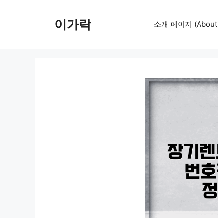
컨
텐
이가락
소개 페이지 (About
츠
로
건
너
뛰
기