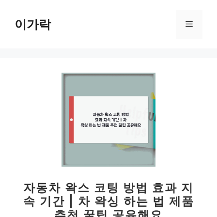
컨
텐
이가락
메
츠
로
뉴
건
너
뛰
기
자동차 왁스 코팅 방법 효과 지
속 기간 | 차 왁싱 하는 법 제품
추천 꿀팁 공유해요