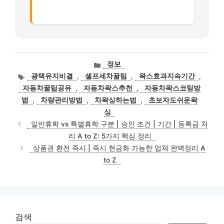
카
정보
테
태
광택유지비결
,
셀프세차꿀팁
,
왁스효과지속기간
,
고
그
자동차꿀팁공유
,
자동차왁스추천
,
자동차왁스코팅방
리
법
,
차량관리방법
,
차왁싱하는법
,
초보자도쉬운왁
싱
일반휴학 vs 특별휴학 구분 | 승인 조건 | 기간 | 등록금 처
리 A to Z: 5가지 핵심 정리
상품권 환전 즉시 | 즉시 현금화 가능한 업체 완벽정리 A
to Z
검색