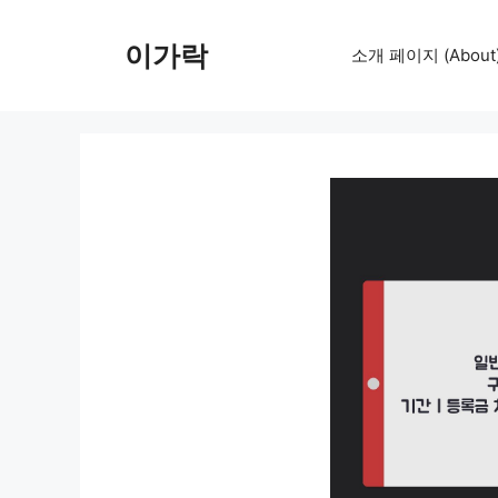
컨
텐
이가락
소개 페이지 (About
츠
로
건
너
뛰
기