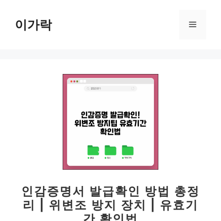
컨
텐
이가락
메
츠
로
뉴
건
너
뛰
기
인감증명서 발급확인 방법 총정
리 | 위변조 방지 장치 | 유효기
간 확인법