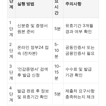
단
요
실행 방법
주의사항
계
시
간
1
신분증 및 증명서
유효기간 3개월
단
5분
원본 준비
경과 여부 확인
계
2
5-
온라인 정부24 접
공동인증서 또는
단
10
속 (전자본)
금융인증서 필요
계
분
3
10-
‘인감증명서’ 검색
수수료 및 발급
단
15
후 발급 신청
기관 확인
계
분
4
발급 완료 후 정보
제출처 요구사항
단
5분
및 유효기간 확인
충족하는지 체크
계