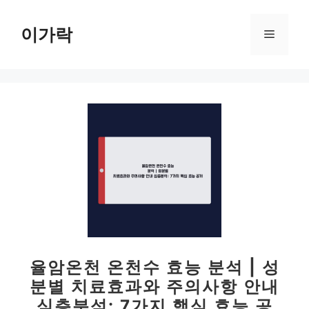
컨
텐
이가락
메
츠
로
뉴
건
너
뛰
기
율암온천 온천수 효능 분석 | 성
분별 치료효과와 주의사항 안내
심층분석: 7가지 핵심 효능 공