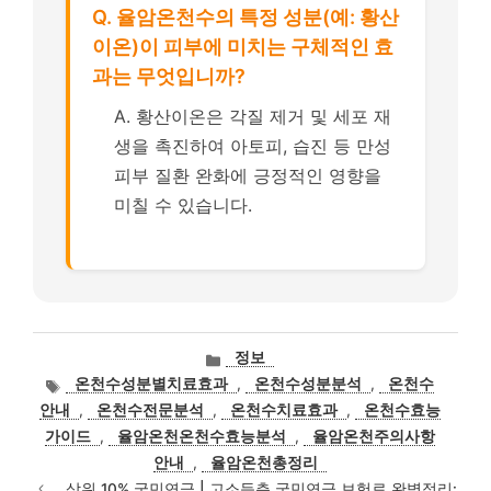
Q. 율암온천수의 특정 성분(예: 황산
이온)이 피부에 미치는 구체적인 효
과는 무엇입니까?
A. 황산이온은 각질 제거 및 세포 재
생을 촉진하여 아토피, 습진 등 만성
피부 질환 완화에 긍정적인 영향을
미칠 수 있습니다.
카
정보
테
태
온천수성분별치료효과
,
온천수성분분석
,
온천수
고
그
안내
,
온천수전문분석
,
온천수치료효과
,
온천수효능
리
가이드
,
율암온천온천수효능분석
,
율암온천주의사항
안내
,
율암온천총정리
상위 10% 국민연금 | 고소득층 국민연금 보험료 완벽정리: