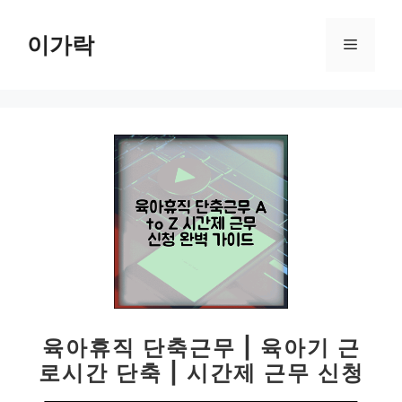
컨
텐
이가락
메
츠
로
뉴
건
너
뛰
기
육아휴직 단축근무 | 육아기 근
로시간 단축 | 시간제 근무 신청