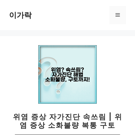
컨
텐
이가락
메
츠
로
뉴
건
너
뛰
기
위염 증상 자가진단 속쓰림 | 위
염 증상 소화불량 복통 구토