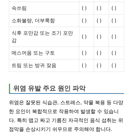
속쓰림
( )
( )
( )
소화불량, 더부룩함
( )
( )
( )
식후 포만감 또는 조기 포만
( )
( )
( )
감
메스꺼움 또는 구토
( )
( )
( )
트림 또는 방귀 잦음
( )
( )
( )
위염 유발 주요 원인 파악
위염은 잘못된 식습관, 스트레스, 약물 복용 등 다양
한 요인이 복합적으로 작용하여 발생할 수 있습니
다. 특히 맵고 짜고 기름진 자극적인 음식 섭취는 위
점막을 손상시키기 쉬우므로 주의해야 합니다.