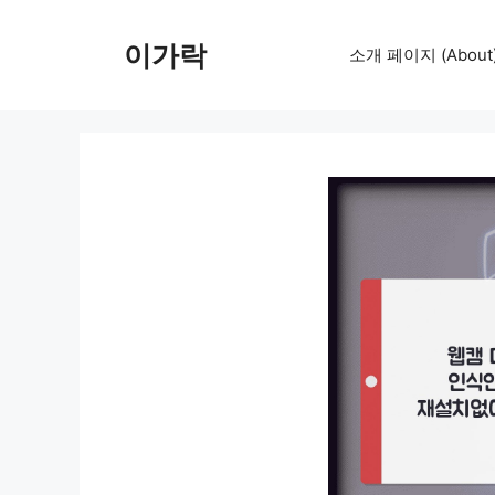
컨
텐
이가락
소개 페이지 (About
츠
로
건
너
뛰
기