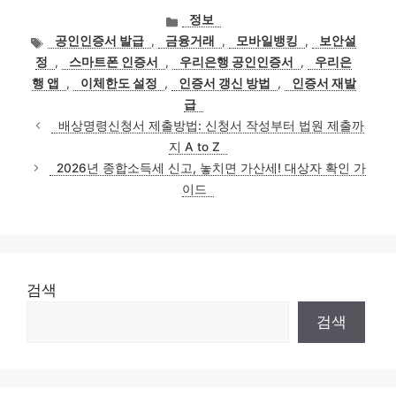
카
정보
테
태
공인인증서 발급
,
금융거래
,
모바일뱅킹
,
보안설
고
그
정
,
스마트폰 인증서
,
우리은행 공인인증서
,
우리은
리
행 앱
,
이체한도 설정
,
인증서 갱신 방법
,
인증서 재발
급
배상명령신청서 제출방법: 신청서 작성부터 법원 제출까
지 A to Z
2026년 종합소득세 신고, 놓치면 가산세! 대상자 확인 가
이드
검색
검색