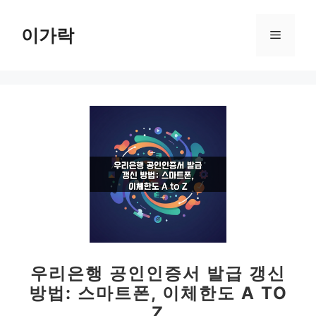
컨
텐
이가락
메
츠
로
뉴
건
너
뛰
기
우리은행 공인인증서 발급 갱신
방법: 스마트폰, 이체한도 A TO
Z