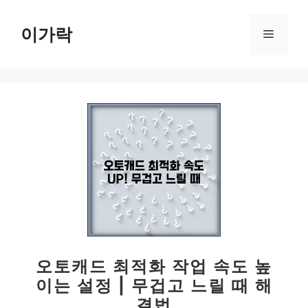
컨
텐
이가락
메
츠
로
뉴
건
너
뛰
기
오토캐드 최적화 작업 속도 높
이는 설정 | 무겁고 느릴 때 해
결법