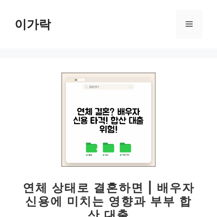
컨
텐
이가락
메
츠
로
뉴
건
너
뛰
기
연체 상태로 결혼하면 | 배우자
신용에 미치는 영향과 부부 합
산 대출