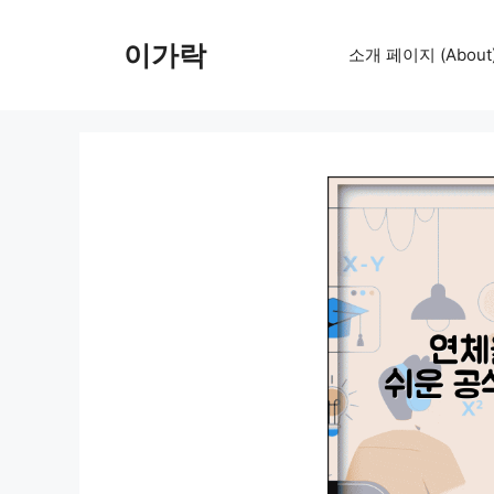
컨
텐
이가락
소개 페이지 (About
츠
로
건
너
뛰
기