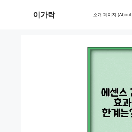
컨
텐
이가락
소개 페이지 (About
츠
로
건
너
뛰
기