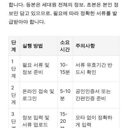
합니다. 등본은 세대원 전체의 정보, 초본은 본인 정
보만 담고 있으므로, 필요에 따라 정확한 서류를 발
급받아야 합니다.
단
소요
실행 방법
주의사항
계
시간
1
필요 서류 및
10-
서류 유효기간 반
단
정보 준비
15분
드시 확인
계
2
온라인 접속 및
5-10
공인인증서 또는
단
로그인
분
간편인증 준비
계
3
15-
정보 입력 및
오타 없이 정확하
단
20
서류 업로드
게 입력