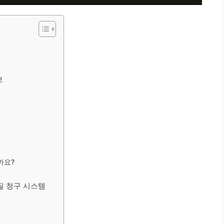
보
까요?
질 청구 시스템