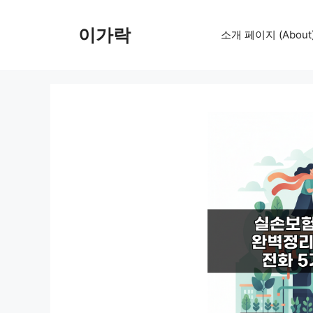
컨
텐
이가락
소개 페이지 (About
츠
로
건
너
뛰
기