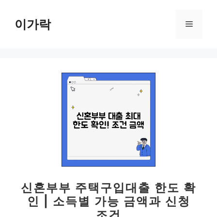
컨
텐
이가락
메
츠
로
뉴
건
너
뛰
기
신혼부부 주택구입대출 한도 확
인 | 소득별 가능 금액과 신청
조건