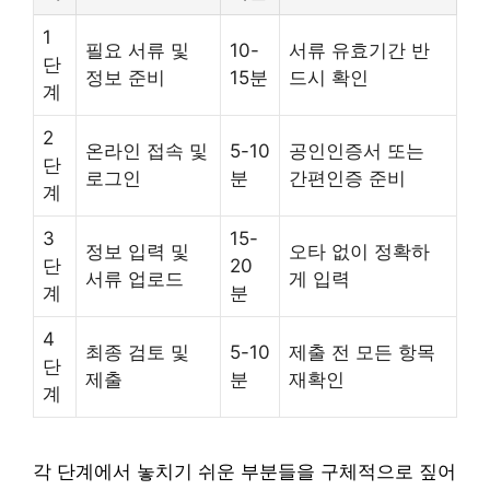
1
필요 서류 및
10-
서류 유효기간 반
단
정보 준비
15분
드시 확인
계
2
온라인 접속 및
5-10
공인인증서 또는
단
로그인
분
간편인증 준비
계
3
15-
정보 입력 및
오타 없이 정확하
단
20
서류 업로드
게 입력
계
분
4
최종 검토 및
5-10
제출 전 모든 항목
단
제출
분
재확인
계
각 단계에서 놓치기 쉬운 부분들을 구체적으로 짚어