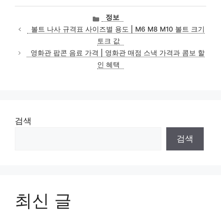
카
정보
테
볼트 나사 규격표 사이즈별 용도 | M6 M8 M10 볼트 크기
고
토크 값
리
영화관 팝콘 음료 가격 | 영화관 매점 스낵 가격과 콤보 할
인 혜택
검색
검색
최신 글