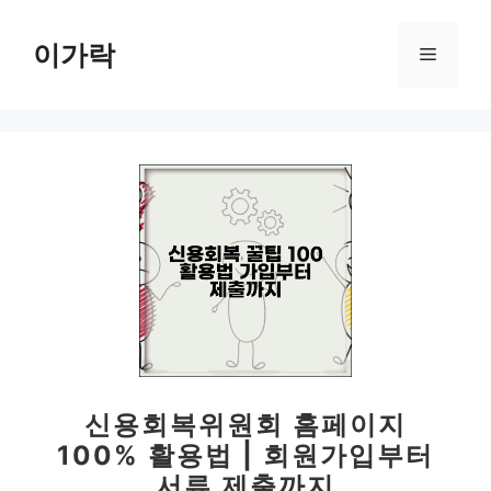
컨
텐
이가락
메
츠
로
뉴
건
너
뛰
기
신용회복위원회 홈페이지
100% 활용법 | 회원가입부터
서류 제출까지