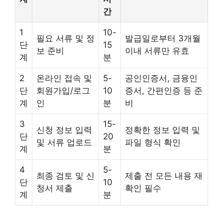
간
1
10-
필요 서류 및 정
발급일로부터 3개월
단
15
보 준비
이내 서류만 유효
계
분
2
온라인 접속 및
5-
공인인증서, 금융인
단
회원가입/로그
10
증서, 간편인증 등 준
계
인
분
비
3
15-
신청 정보 입력
정확한 정보 입력 및
단
20
및 서류 업로드
파일 형식 확인
계
분
4
5-
최종 검토 및 신
제출 전 모든 내용 재
단
10
청서 제출
확인 필수
계
분