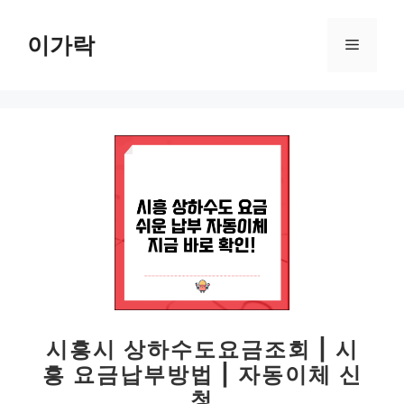
컨
텐
이가락
메
츠
로
뉴
건
너
뛰
기
시흥시 상하수도요금조회 | 시
흥 요금납부방법 | 자동이체 신
청