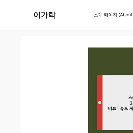
컨
텐
이가락
소개 페이지 (About
츠
로
건
너
뛰
기