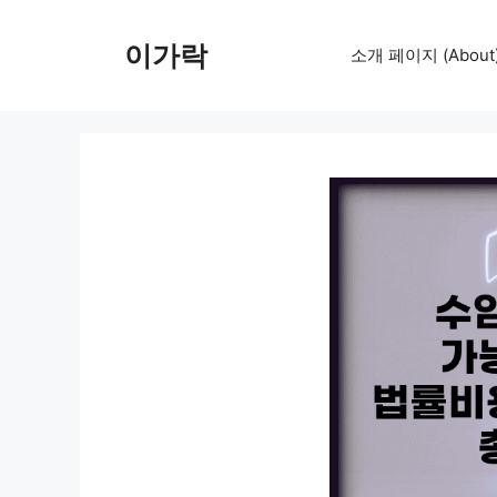
컨
텐
이가락
소개 페이지 (About
츠
로
건
너
뛰
기