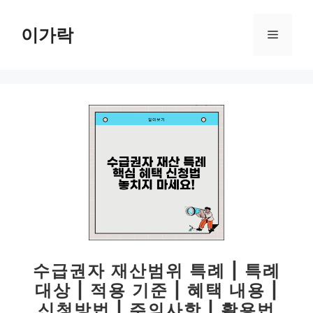
컨
텐
이가락
메
츠
로
뉴
건
너
뛰
기
수급권자 재산범위 특례 | 특례
대상 | 적용 기준 | 혜택 내용 |
신청방법 | 주의사항 | 활용법