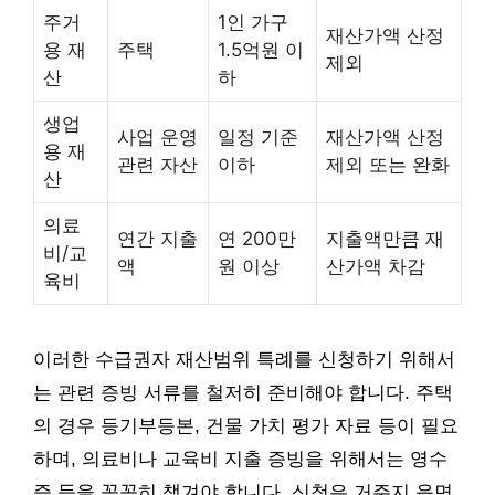
주거
1인 가구
재산가액 산정
용 재
주택
1.5억원 이
제외
산
하
생업
사업 운영
일정 기준
재산가액 산정
용 재
관련 자산
이하
제외 또는 완화
산
의료
연간 지출
연 200만
지출액만큼 재
비/교
액
원 이상
산가액 차감
육비
이러한 수급권자 재산범위 특례를 신청하기 위해서
는 관련 증빙 서류를 철저히 준비해야 합니다. 주택
의 경우 등기부등본, 건물 가치 평가 자료 등이 필요
하며, 의료비나 교육비 지출 증빙을 위해서는 영수
증 등을 꼼꼼히 챙겨야 합니다. 신청은 거주지 읍면