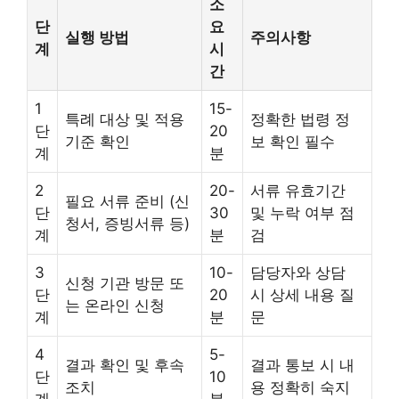
소
단
요
실행 방법
주의사항
계
시
간
1
15-
특례 대상 및 적용
정확한 법령 정
단
20
기준 확인
보 확인 필수
계
분
2
20-
서류 유효기간
필요 서류 준비 (신
단
30
및 누락 여부 점
청서, 증빙서류 등)
계
분
검
3
10-
담당자와 상담
신청 기관 방문 또
단
20
시 상세 내용 질
는 온라인 신청
계
분
문
4
5-
결과 확인 및 후속
결과 통보 시 내
단
10
조치
용 정확히 숙지