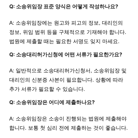
Q: 소송위임장 표준 양식은 어떻게 작성하나요?
A: 소송위임장에는 원고와 피고의 정보, 대리인의
정보, 위임 범위 등을 구체적으로 기재해야 합니다.
법원에 제출할 때는 필요한 서명도 잊지 마세요.
Q: 소송대리허가신청에 어떤 서류가 필요한가요?
A: 일반적으로 소송대리허가신청서, 소송위임장 및
대리인의 신분증 사본이 필요합니다. 상황에 따라
추가 서류가 필요할 수 있습니다.
Q: 소송위임장은 어디에 제출하나요?
A: 소송위임장은 소송이 진행되는 법원에 제출해야
합니다. 보통 첫 심리 전에 제출하는 것이 좋습니다.