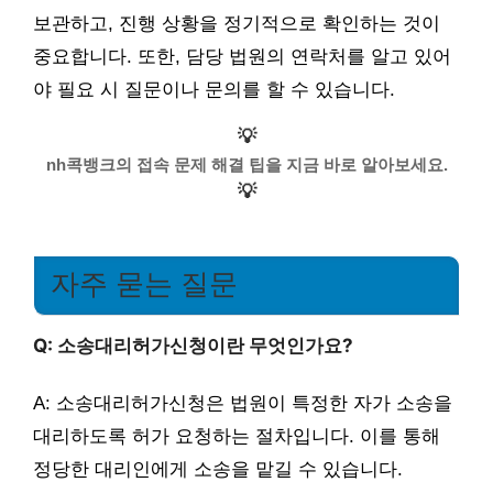
보관하고, 진행 상황을 정기적으로 확인하는 것이
중요합니다. 또한, 담당 법원의 연락처를 알고 있어
야 필요 시 질문이나 문의를 할 수 있습니다.
💡
nh콕뱅크의 접속 문제 해결 팁을 지금 바로 알아보세요.
💡
자주 묻는 질문
Q: 소송대리허가신청이란 무엇인가요?
A: 소송대리허가신청은 법원이 특정한 자가 소송을
대리하도록 허가 요청하는 절차입니다. 이를 통해
정당한 대리인에게 소송을 맡길 수 있습니다.