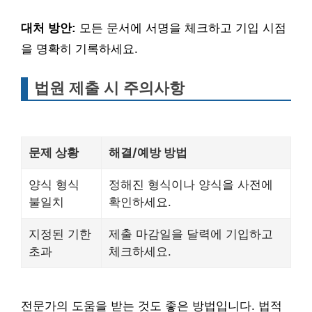
대처 방안:
모든 문서에 서명을 체크하고 기입 시점
을 명확히 기록하세요.
법원 제출 시 주의사항
문제 상황
해결/예방 방법
양식 형식
정해진 형식이나 양식을 사전에
불일치
확인하세요.
지정된 기한
제출 마감일을 달력에 기입하고
초과
체크하세요.
전문가의 도움을 받는 것도 좋은 방법입니다. 법적