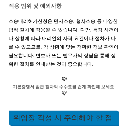
적용 범위 및 예외사항
소송대리허가신청은 민사소송, 형사소송 등 다양한
법적 절차에 적용될 수 있습니다. 다만, 특정 사건이
나 상황에 따라 대리인의 자격 요건이나 절차가 다
를 수 있으므로, 각 상황에 맞는 정확한 정보 확인이
필요합니다. 변호사 또는 법무사의 상담을 통해 정
확한 절차를 안내받는 것이 중요합니다.
💡
기본증명서 발급 절차와 수수료를 쉽게 확인해 보세요.
💡
위임장 작성 시 주의해야 할 점