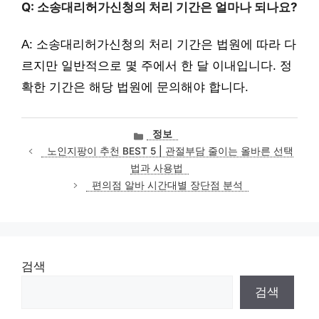
Q: 소송대리허가신청의 처리 기간은 얼마나 되나요?
A: 소송대리허가신청의 처리 기간은 법원에 따라 다
르지만 일반적으로 몇 주에서 한 달 이내입니다. 정
확한 기간은 해당 법원에 문의해야 합니다.
카
정보
테
노인지팡이 추천 BEST 5 | 관절부담 줄이는 올바른 선택
고
법과 사용법
리
편의점 알바 시간대별 장단점 분석
검색
검색