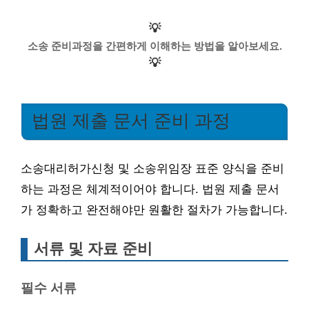
💡
소송 준비과정을 간편하게 이해하는 방법을 알아보세요.
💡
법원 제출 문서 준비 과정
소송대리허가신청 및 소송위임장 표준 양식을 준비
하는 과정은 체계적이어야 합니다. 법원 제출 문서
가 정확하고 완전해야만 원활한 절차가 가능합니다.
서류 및 자료 준비
필수 서류