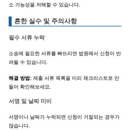
소 가능성을 저해할 수 있습니다.
흔한 실수 및 주의사항
필수 서류 누락
소송에 필요한 서류를 빠뜨리면 법원에서 신청이 반
려될 수 있습니다.
해결 방법:
제출 서류 목록을 미리 체크리스트로 만
들어 확인해보세요.
서명 및 날짜 미비
서명이나 날짜가 누락되면 신청이 거절되는 경우가
많습니다.