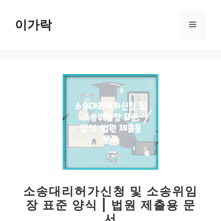
컨
텐
이가락
메
츠
로
뉴
건
너
뛰
기
소송대리허가신청 및 소송위임
장 표준 양식 | 법원 제출용 문
서