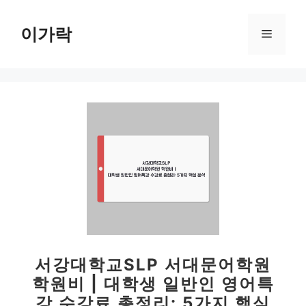
컨
텐
이가락
메
츠
로
뉴
건
너
뛰
기
서강대학교SLP 서대문어학원
학원비 | 대학생 일반인 영어특
강 수강료 총정리: 5가지 핵심