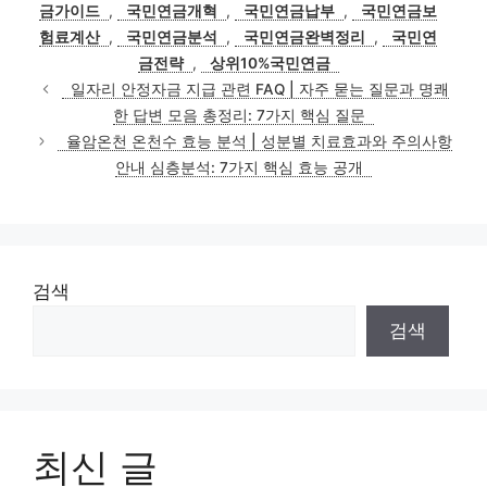
그
금가이드
,
국민연금개혁
,
국민연금납부
,
국민연금보
리
험료계산
,
국민연금분석
,
국민연금완벽정리
,
국민연
금전략
,
상위10%국민연금
일자리 안정자금 지급 관련 FAQ | 자주 묻는 질문과 명쾌
한 답변 모음 총정리: 7가지 핵심 질문
율암온천 온천수 효능 분석 | 성분별 치료효과와 주의사항
안내 심층분석: 7가지 핵심 효능 공개
검색
검색
최신 글