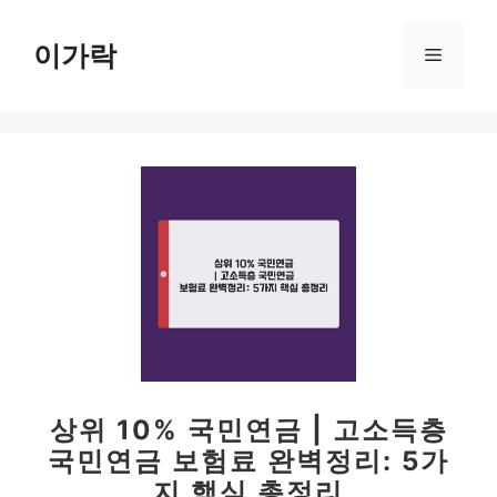
컨
텐
이가락
메
츠
로
뉴
건
너
뛰
기
상위 10% 국민연금 | 고소득층
국민연금 보험료 완벽정리: 5가
지 핵심 총정리