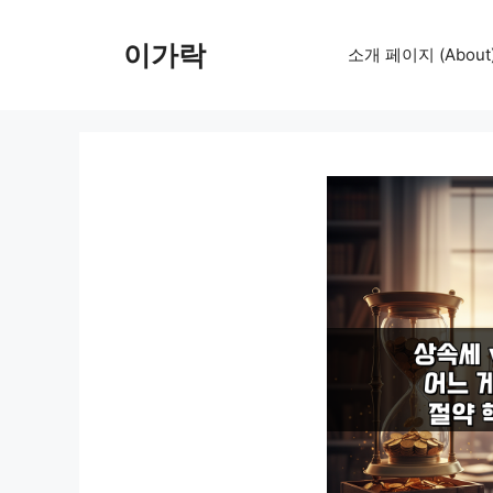
컨
텐
이가락
소개 페이지 (About
츠
로
건
너
뛰
기