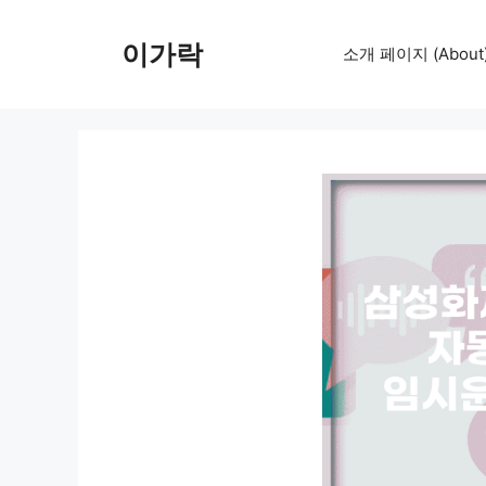
컨
텐
이가락
소개 페이지 (About
츠
로
건
너
뛰
기