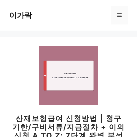
컨
텐
이가락
메
츠
로
뉴
건
너
뛰
기
산재보험급여 신청방법 | 청구
기한/구비서류/지급절차 + 이의
신청 A TO Z: 7단계 완벽 분석