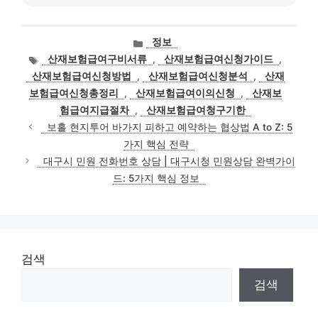
카
정보
테
태
산재보험급여구비서류
,
산재보험급여신청가이드
,
고
그
산재보험급여신청방법
,
산재보험급여신청분석
,
산재
리
보험급여신청총정리
,
산재보험급여이의신청
,
산재보
험급여지급절차
,
산재보험급여청구기한
보홀 현지투어 바가지 피하고 예약하는 협상법 A to Z: 5
가지 핵심 전략
대구시 민원 전화번호 상담 | 대구시청 민원상담 완벽가이
드: 5가지 핵심 정보
검색
검색