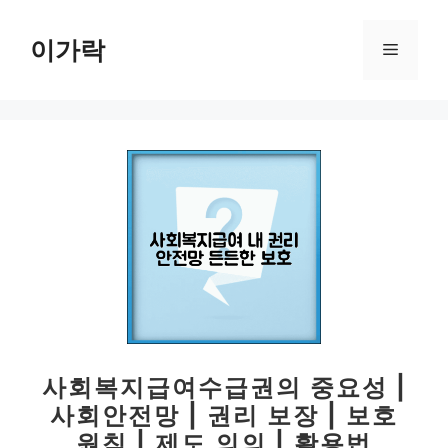
컨
텐
이가락
메
츠
로
뉴
건
너
뛰
기
사회복지급여수급권의 중요성 |
사회안전망 | 권리 보장 | 보호
원칙 | 제도 의의 | 활용법