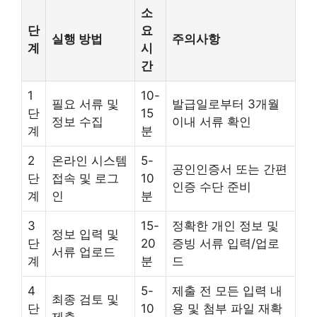
소
단
요
실행 방법
주의사항
계
시
간
1
10-
필요 서류 및
발급일로부터 3개월
단
15
정보 수집
이내 서류 확인
계
분
2
온라인 시스템
5-
공인인증서 또는 간편
단
접속 및 로그
10
인증 수단 준비
계
인
분
3
15-
정확한 개인 정보 및
정보 입력 및
단
20
증빙 서류 입력/업로
서류 업로드
계
분
드
4
5-
제출 전 모든 입력 내
최종 검토 및
단
10
용 및 첨부 파일 재확