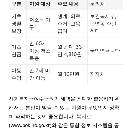
구분
지원 대상
주요 내용
문의처
기초
생계, 의료,
보건복지부,
저소득 가
생활
주거, 교육
읍면동 주민
구
보장
급여
센터
만 65세
기초
월 최대 33
이상 저소
국민연금공단
연금
만 4,810원
득층
아동
만 7세 미
월 10만원
지자체
수당
만 아동
사회복지급여수급권의 혜택을 최대한 활용하기 위
해서는 본인이 받을 수 있는 지원이 무엇인지 정확
히 파악하는 것이 중요합니다. 복지로
(www.bokjiro.go.kr)와 같은 통합 정보 시스템을 통