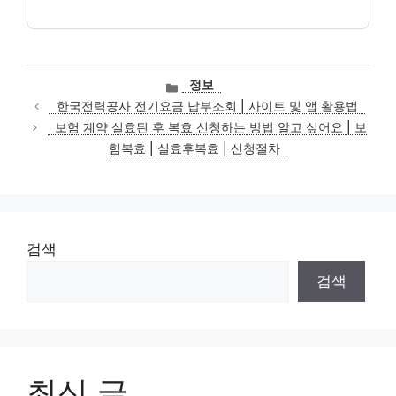
카
정보
테
한국전력공사 전기요금 납부조회 | 사이트 및 앱 활용법
고
보험 계약 실효된 후 복효 신청하는 방법 알고 싶어요 | 보
리
험복효 | 실효후복효 | 신청절차
검색
검색
최신 글