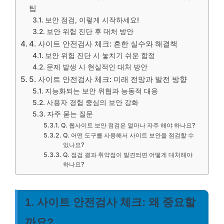
팁
보안 점검, 이렇게 시작하세요!
보안 위험 진단 후 대처 방안
4. 사이트 안전검사 체크: 흔한 실수와 해결책
보안 위험 진단 시 놓치기 쉬운 함정
문제 발생 시 현실적인 대처 방안
5. 사이트 안전검사 체크: 미래 전망과 발전 방향
지능화되는 보안 위협과 능동적 대응
사용자 경험 중심의 보안 강화
자주 묻는 질문
Q. 웹사이트 보안 점검은 얼마나 자주 해야 하나요?
Q. 어떤 도구를 사용해서 사이트 보안을 점검할 수
있나요?
Q. 점검 결과 취약점이 발견되면 어떻게 대처해야
하나요?
1. 사이트 안전검사 체크: 왜 중요할
까요?