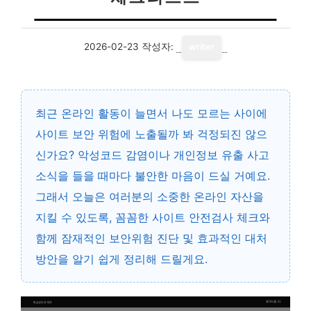
2026-02-23
작성자:
writer
최근 온라인 활동이 늘면서 나도 모르는 사이에
사이트 보안 위험에 노출될까 봐 걱정되진 않으
신가요? 악성코드 감염이나 개인정보 유출 사고
소식을 들을 때마다 불안한 마음이 드실 거예요.
그래서 오늘은 여러분의 소중한 온라인 자산을
지킬 수 있도록, 꼼꼼한 사이트 안전검사 체크와
함께 잠재적인 보안위험 진단 및 효과적인 대처
방안을 알기 쉽게 정리해 드릴게요.