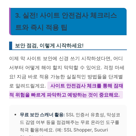
3. 실전! 사이트 안전검사 체크리스
트와 즉시 적용 팁
보안 점검, 이렇게 시작하세요!
이제 막 사이트 보안에 신경 쓰기 시작하셨다면, 어디
서부터 어떻게 해야 할지 막막할 수 있어요. 걱정 마세
요! 지금 바로 적용 가능한 실질적인 방법들을 단계별
로 알려드릴게요.
사이트 안전검사 체크를 통해 잠재
적 위험을 빠르게 파악하고 예방하는 것이 중요해요.
무료 보안 스캐너 활용:
SSL 인증서 유효성, 악성코
드 감염 여부 등을 점검해주는 무료 온라인 도구를
적극 활용하세요. (예: SSL Shopper, Sucuri