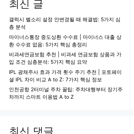
최신 글
갤럭시 벨소리 설정 안변경될 때 해결법: 5가지 심
층 분석
마이너스통장 중도상환 수수료 | 마이너스 대출 상
환 수수료 없음: 5가지 핵심 총정리
비과세연금보험 추천 | 비과세 연금보험 상품과 가
입 조건 심층분석: 5가지 핵심 요약
IPL 광채주사 효과 가격 횟수 주기 추천 | 포토페이
셜 IPL 차이 비교 A to Z: 7가지 핵심 정보
인천공항 2터미널 주차 꿀팁: 주차대행부터 장기주
차까지 스마트 이용법 A to Z
최신 댓글