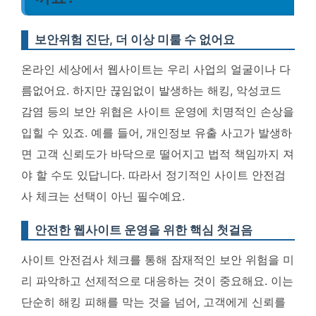
보안위험 진단, 더 이상 미룰 수 없어요
온라인 세상에서 웹사이트는 우리 사업의 얼굴이나 다
름없어요. 하지만 끊임없이 발생하는 해킹, 악성코드
감염 등의 보안 위협은 사이트 운영에 치명적인 손상을
입힐 수 있죠. 예를 들어, 개인정보 유출 사고가 발생하
면 고객 신뢰도가 바닥으로 떨어지고 법적 책임까지 져
야 할 수도 있답니다. 따라서 정기적인 사이트 안전검
사 체크는 선택이 아닌 필수예요.
안전한 웹사이트 운영을 위한 핵심 첫걸음
사이트 안전검사 체크를 통해 잠재적인 보안 위험을 미
리 파악하고 선제적으로 대응하는 것이 중요해요. 이는
단순히 해킹 피해를 막는 것을 넘어, 고객에게 신뢰를