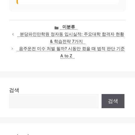
카
미분류
테
분당파인만학원 정자동 입시실적: 주요대학 합격자 현황
고
& 학습전략 7가지
리
음주운전 미수 처벌 될까? 시동만 켰을 때 법적 판단 기준
A to Z
검색
검색