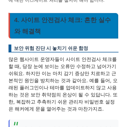
4. 사이트 안전검사 체크: 흔한 실수
와 해결책
보안 위험 진단 시 놓치기 쉬운 함정
많은 웹사이트 운영자들이 사이트 안전검사 체크를
할 때, 당장 눈에 보이는 오류만 수정하고 넘어가기
쉬워요. 하지만 이는 마치 감기 증상만 치료하고 근
본적인 원인을 방치하는 것과 같아요. 예를 들어, 오
래된 플러그인이나 테마를 업데이트하지 않고 사용
하는 것은 보안 취약점의 온상이 될 수 있답니다. 또
한, 복잡하고 추측하기 쉬운 관리자 비밀번호 설정
은 해커에게 문을 열어주는 것과 마찬가지죠.