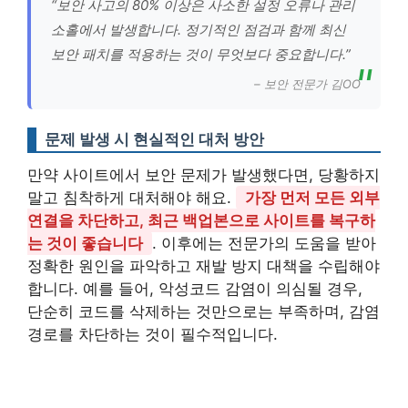
“보안 사고의 80% 이상은 사소한 설정 오류나 관리
소홀에서 발생합니다. 정기적인 점검과 함께 최신
보안 패치를 적용하는 것이 무엇보다 중요합니다.”
– 보안 전문가 김OO
문제 발생 시 현실적인 대처 방안
만약 사이트에서 보안 문제가 발생했다면, 당황하지
말고 침착하게 대처해야 해요.
가장 먼저 모든 외부
연결을 차단하고, 최근 백업본으로 사이트를 복구하
는 것이 좋습니다
. 이후에는 전문가의 도움을 받아
정확한 원인을 파악하고 재발 방지 대책을 수립해야
합니다. 예를 들어, 악성코드 감염이 의심될 경우,
단순히 코드를 삭제하는 것만으로는 부족하며, 감염
경로를 차단하는 것이 필수적입니다.