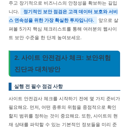
주고 장기적으로 비즈니스의 안정성을 확보하는 길입
니다.
정기적인 보안 점검은 고객 데이터 보호와 서비
스 연속성을 위한 가장 확실한 투자입니다.
앞으로 살
펴볼 5가지 핵심 체크리스트를 통해 여러분의 웹사이
트 보안 수준을 한 단계 높여보세요.
2. 사이트 안전검사 체크: 보안위험
진단과 대처방안
실행 전 필수 점검 사항
사이트 안전검사 체크를 시작하기 전에 몇 가지 준비가
필요해요. 먼저, 어떤 종류의 위험을 중점적으로 확인
할지 범위를 정하는 것이 중요해요. 또한, 사이트의 현
재 상태를 파악할 수 있는 기본적인 정보들을 미리 준