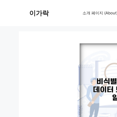
컨
텐
이가락
소개 페이지 (About
츠
로
건
너
뛰
기