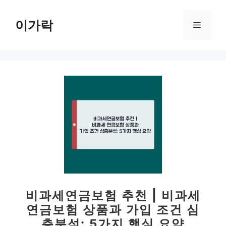
컨
텐
이가락
메
츠
로
뉴
건
너
뛰
기
비과세연금보험 추천 | 비과세
연금보험 상품과 가입 조건 심
층분석: 5가지 핵심 요약