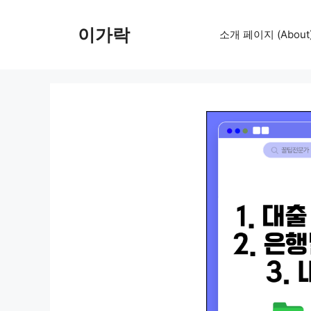
컨
텐
이가락
소개 페이지 (About
츠
로
건
너
뛰
기