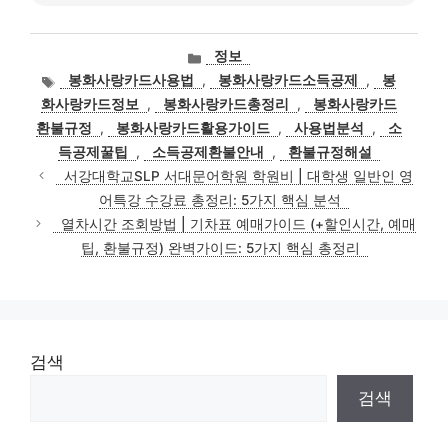
카
정보
테
태
봉화사랑카드사용법
,
봉화사랑카드소득공제
,
봉
고
그
화사랑카드정보
,
봉화사랑카드총정리
,
봉화사랑카드
리
환불규정
,
봉화사랑카드활용가이드
,
사용법분석
,
소
득공제꿀팁
,
소득공제환불안내
,
환불규정해설
서강대학교SLP 서대문어학원 학원비 | 대학생 일반인 영
어특강 수강료 총정리: 5가지 핵심 분석
열차시간 조회방법 | 기차표 예매가이드 (+할인시간, 예매
팁, 환불규정) 완벽가이드: 5가지 핵심 총정리
검색
검색