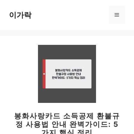
컨
텐
이가락
메
츠
로
뉴
건
너
뛰
기
봉화사랑카드 소득공제 환불규
정 사용법 안내 완벽가이드: 5
가지 핵심 정리