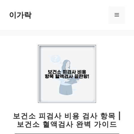
컨
텐
이가락
메
츠
로
뉴
건
너
뛰
기
보건소 피검사 비용 검사 항목 |
보건소 혈액검사 완벽 가이드