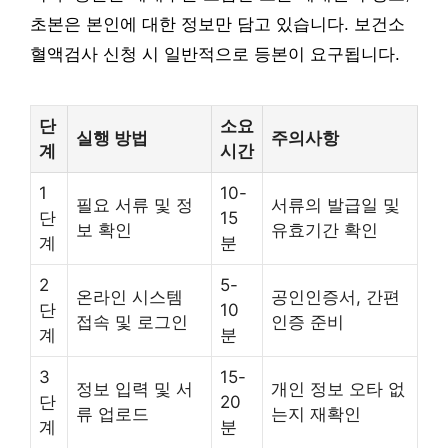
초본은 본인에 대한 정보만 담고 있습니다. 보건소
혈액검사 신청 시 일반적으로 등본이 요구됩니다.
단
소요
실행 방법
주의사항
계
시간
1
10-
필요 서류 및 정
서류의 발급일 및
단
15
보 확인
유효기간 확인
계
분
2
5-
온라인 시스템
공인인증서, 간편
단
10
접속 및 로그인
인증 준비
계
분
3
15-
정보 입력 및 서
개인 정보 오타 없
단
20
류 업로드
는지 재확인
계
분