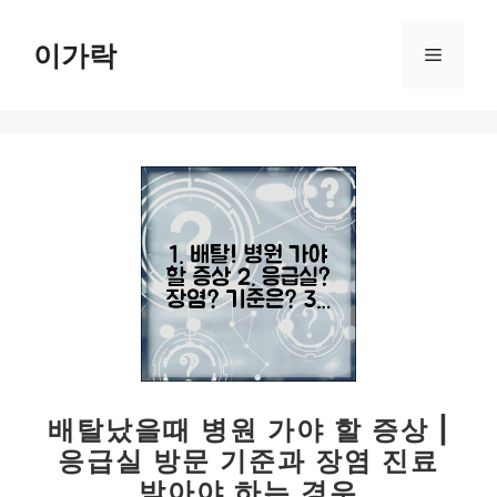
컨
텐
이가락
메
츠
로
뉴
건
너
뛰
기
배탈났을때 병원 가야 할 증상 |
응급실 방문 기준과 장염 진료
받아야 하는 경우