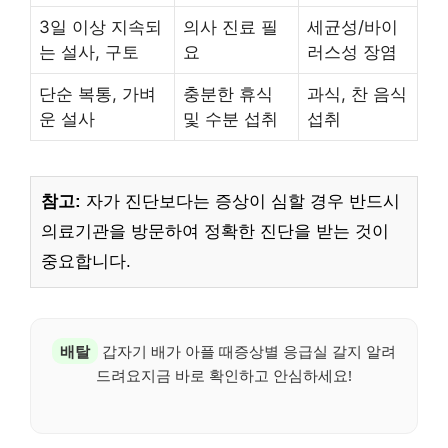
3일 이상 지속되
의사 진료 필
세균성/바이
는 설사, 구토
요
러스성 장염
단순 복통, 가벼
충분한 휴식
과식, 찬 음식
운 설사
및 수분 섭취
섭취
참고:
자가 진단보다는 증상이 심할 경우 반드시
의료기관을 방문하여 정확한 진단을 받는 것이
중요합니다.
배탈
갑자기 배가 아플 때증상별 응급실 갈지 알려
드려요지금 바로 확인하고 안심하세요!