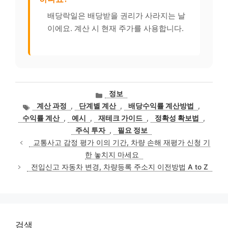
배당락일은 배당받을 권리가 사라지는 날
이에요. 계산 시 현재 주가를 사용합니다.
카
정보
테
태
계산 과정
,
단계별 계산
,
배당수익률 계산방법
,
고
그
수익률 계산
,
예시
,
재테크 가이드
,
정확성 확보법
,
리
주식 투자
,
필요 정보
교통사고 감정 평가 이의 기간, 차량 손해 재평가 신청 기
한 놓치지 마세요
전입신고 자동차 변경, 차량등록 주소지 이전방법 A to Z
검색