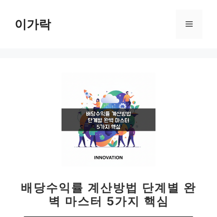
컨
텐
이가락
메
츠
로
뉴
건
너
뛰
기
배당수익률 계산방법 단계별 완
벽 마스터 5가지 핵심