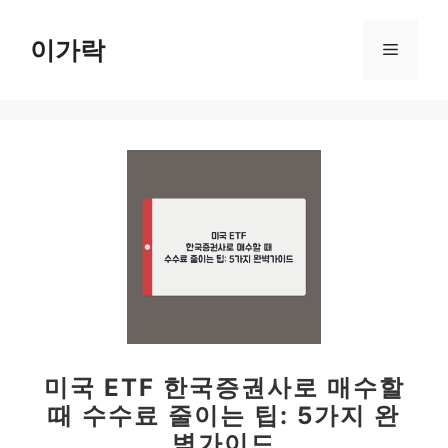
컨
텐
이가락
메
츠
로
뉴
건
너
뛰
기
미국 ETF 한국증권사로 매수할
때 수수료 줄이는 팁: 5가지 완
벽가이드