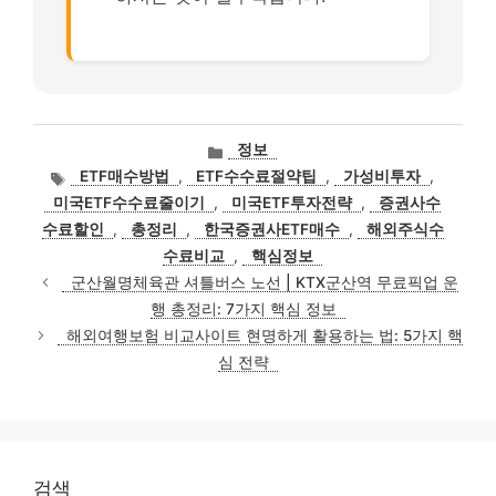
카
정보
테
태
ETF매수방법
,
ETF수수료절약팁
,
가성비투자
,
고
그
미국ETF수수료줄이기
,
미국ETF투자전략
,
증권사수
리
수료할인
,
총정리
,
한국증권사ETF매수
,
해외주식수
수료비교
,
핵심정보
군산월명체육관 셔틀버스 노선 | KTX군산역 무료픽업 운
행 총정리: 7가지 핵심 정보
해외여행보험 비교사이트 현명하게 활용하는 법: 5가지 핵
심 전략
검색