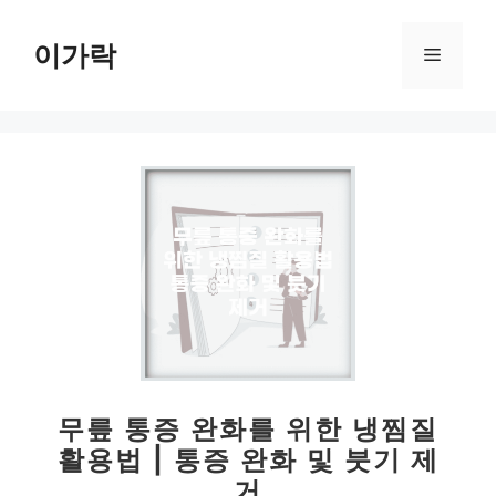
컨
텐
이가락
메
츠
로
뉴
건
너
뛰
기
무릎 통증 완화를 위한 냉찜질
활용법 | 통증 완화 및 붓기 제
거