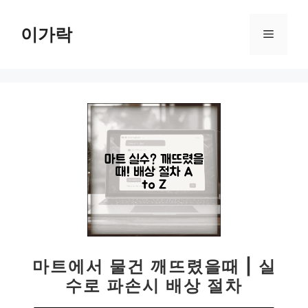
컨
텐
이가락
메
츠
로
뉴
건
너
뛰
기
마트에서 물건 깨뜨렸을때 | 실
수로 파손시 배상 절차