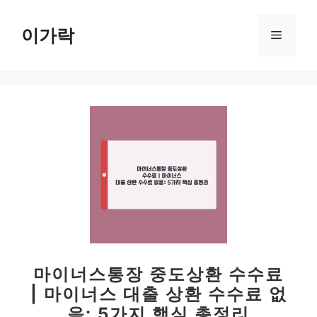
컨
텐
이가락
메
츠
로
뉴
건
너
뛰
기
마이너스통장 중도상환 수수료
| 마이너스 대출 상환 수수료 없
음: 5가지 핵심 총정리