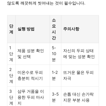
않도록 깨끗하게 씻어내는 것이 필수입니다.
소
단
요
실행 방법
주의사항
계
시
간
1
5-
제품 성분 확인
자신의 두피 상태
단
10
및 선택
에 맞는 성분 확인
계
분
2
미온수로 두피
1-2
뜨거운 물은 두피
단
충분히 적시기
분
자극
계
3
샴푸 거품을 이
3-5
손톱 대신 손가락
단
용한 두피 마사
분
지문 부분 사용
계
지