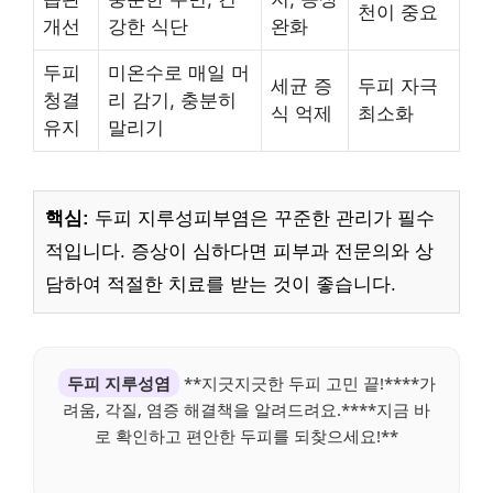
천이 중요
개선
강한 식단
완화
두피
미온수로 매일 머
세균 증
두피 자극
청결
리 감기, 충분히
식 억제
최소화
유지
말리기
핵심:
두피 지루성피부염은 꾸준한 관리가 필수
적입니다. 증상이 심하다면 피부과 전문의와 상
담하여 적절한 치료를 받는 것이 좋습니다.
두피 지루성염
**지긋지긋한 두피 고민 끝!****가
려움, 각질, 염증 해결책을 알려드려요.****지금 바
로 확인하고 편안한 두피를 되찾으세요!**