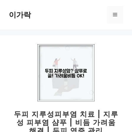
컨
텐
이가락
메
츠
로
뉴
건
너
뛰
기
두피 지루성피부염 치료 | 지루
성 피부염 샴푸 | 비듬 가려움
해결 | 두피 염증 관리