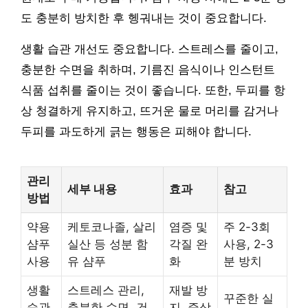
도 충분히 방치한 후 헹궈내는 것이 중요합니다.
생활 습관 개선도 중요합니다. 스트레스를 줄이고,
충분한 수면을 취하며, 기름진 음식이나 인스턴트
식품 섭취를 줄이는 것이 좋습니다. 또한, 두피를 항
상 청결하게 유지하고, 뜨거운 물로 머리를 감거나
두피를 과도하게 긁는 행동은 피해야 합니다.
관리
세부 내용
효과
참고
방법
약용
케토코나졸, 살리
염증 및
주 2-3회
샴푸
실산 등 성분 함
각질 완
사용, 2-3
사용
유 샴푸
화
분 방치
생활
스트레스 관리,
재발 방
꾸준한 실
습관
충분한 수면, 건
지, 증상