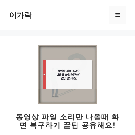
컨
텐
이가락
메
츠
로
뉴
건
너
뛰
기
동영상 파일 소리만 나올때 화
면 복구하기 꿀팁 공유해요!