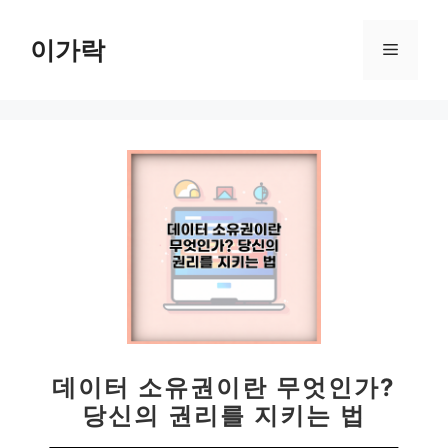
컨
텐
이가락
메
츠
로
뉴
건
너
뛰
기
데이터 소유권이란 무엇인가?
당신의 권리를 지키는 법