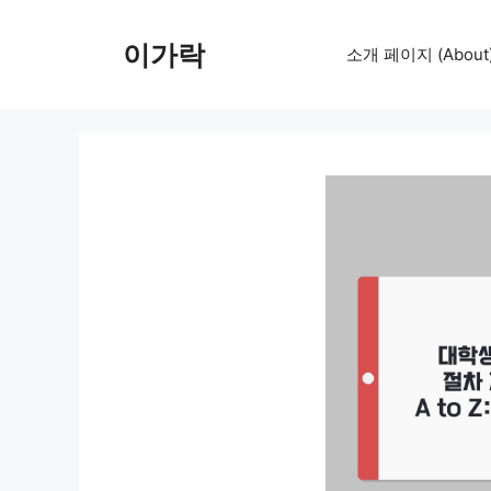
컨
텐
이가락
소개 페이지 (About
츠
로
건
너
뛰
기