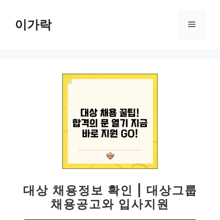
컨
텐
이가락
메
츠
로
뉴
건
너
뛰
기
대상 채용정보 확인 | 대상그룹
채용공고와 입사지원