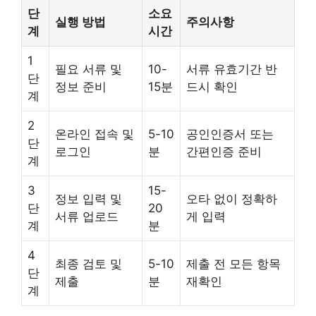
단
소요
실행 방법
주의사항
계
시간
1
필요 서류 및
10-
서류 유효기간 반
단
정보 준비
15분
드시 확인
계
2
온라인 접속 및
5-10
공인인증서 또는
단
로그인
분
간편인증 준비
계
3
15-
정보 입력 및
오타 없이 정확하
단
20
서류 업로드
게 입력
계
분
4
최종 검토 및
5-10
제출 전 모든 항목
단
제출
분
재확인
계