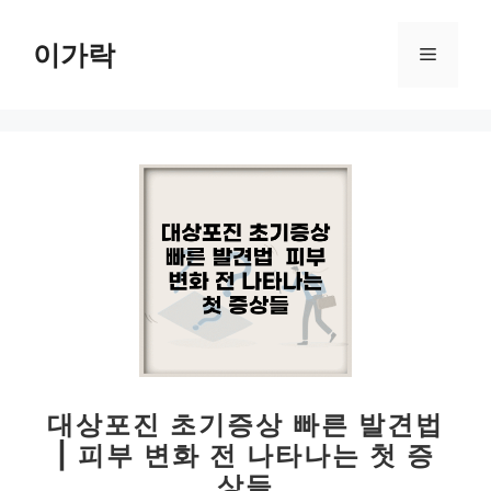
컨
텐
이가락
메
츠
로
뉴
건
너
뛰
기
대상포진 초기증상 빠른 발견법
| 피부 변화 전 나타나는 첫 증
상들