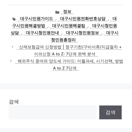
카
정보
테
태
대구시민원가이드
,
대구시민원전화번호상담
,
대
고
그
구시민원해결방법
,
대구시민원해결팁
,
대구시청민원
리
상담
,
대구시청민원안내
,
대구시청민원정보
,
대구시
청민원총정리
산재보험급여 신청방법 | 청구기한/구비서류/지급절차 +
이의신청 A to Z: 7단계 완벽 분석
해외주식 증여와 양도세 가이드: 이월과세, 시기선택, 방법
A to Z 7단계
검색
검색