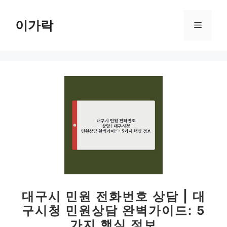
컨
텐
이가락
메
츠
로
뉴
건
너
뛰
기
대구시 민원 전화번호 상담 | 대
구시청 민원상담 완벽가이드: 5
가지 핵심 정보