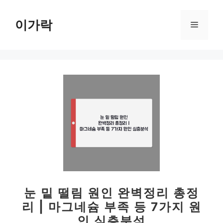
컨
텐
이가락
메
츠
로
뉴
건
너
뛰
기
눈 밑 떨림 원인 완벽정리 총정
리 | 마그네슘 부족 등 7가지 원
인 심층분석