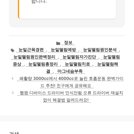
합니다.
카
정보
테
태
눈밑근육경련
,
눈밑떨림예방
,
눈밑떨림원인분석
,
고
그
눈밑떨림원인완벽정리
,
눈밑떨림자가진단
,
눈밑떨림
리
증상
,
눈밑떨림총정리
,
눈밑떨림치료
,
눈밑떨림해
결
,
마그네슘부족
폐활량 3000cc에서 4000cc로 늘린 호흡운동 완벽가이
드 추천! 친구에게 공유해요
웹캠 디바이스 드라이버 인식안됨 오류 드라이버 재설치
없이 해결법 알려드려요!