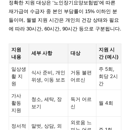
정확한 지원 대상은 ‘노인장기요양보험법’에 따른
재가급여 수급자 중 본인 부담률이 15% 이하인 분
들이며, 월별 지원 시간은 개인의 건강 상태와 필요
에 따라 30시간, 60시간, 90시간 등으로 구분됩니다.
지원
지원 시
세부 사항
대상
내용
간 (예시)
일상생
주 5회,
식사 준비, 개인
거동 불편
활 지
회당 2시
위생, 이동 보조
어르신
원
간
가사
청소, 세탁, 장
독거 어르
활동
월 4회
보기
신
지원
외로움 느
정서적
말벗, 상담, 외
끼는 어르
주 1회