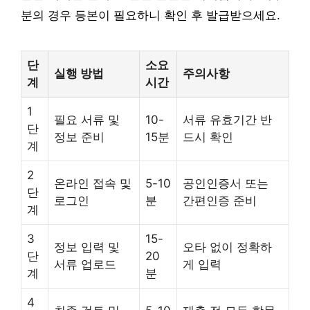
분의 경우 등본이 필요하니 확인 후 발급받으세요.
단
소요
실행 방법
주의사항
계
시간
1
필요 서류 및
10-
서류 유효기간 반
단
정보 준비
15분
드시 확인
계
2
온라인 접속 및
5-10
공인인증서 또는
단
로그인
분
간편인증 준비
계
3
15-
정보 입력 및
오타 없이 정확하
단
20
서류 업로드
게 입력
계
분
4