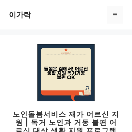
컨
텐
이가락
메
츠
로
뉴
건
너
뛰
기
노인돌봄서비스 재가 어르신 지
원 | 독거 노인과 거동 불편 어
르신 대상 생활 지원 프로그램